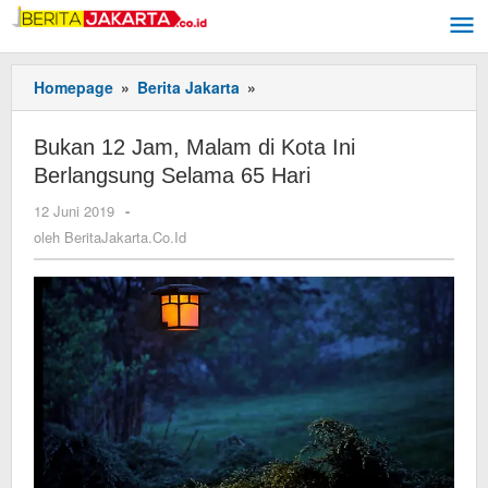
Lewati
ke
konten
Homepage
»
Berita Jakarta
»
Bukan
12
Jam,
Bukan 12 Jam, Malam di Kota Ini
Malam
Berlangsung Selama 65 Hari
di
Kota
12 Juni 2019
oleh
-
Ini
BeritaJakarta.Co.Id
oleh
BeritaJakarta.Co.Id
Berlangsung
Selama
65
Hari