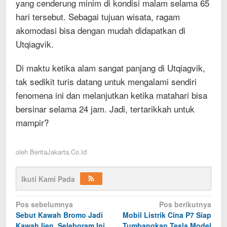
yang cenderung minim di kondisi malam selama 65
hari tersebut. Sebagai tujuan wisata, ragam
akomodasi bisa dengan mudah didapatkan di
Utqiagvik.
Di maktu ketika alam sangat panjang di Utqiagvik,
tak sedikit turis datang untuk mengalami sendiri
fenomena ini dan melanjutkan ketika matahari bisa
bersinar selama 24 jam. Jadi, tertarikkah untuk
mampir?
oleh
BeritaJakarta.Co.Id
Ikuti Kami Pada
Navigasi
Pos sebelumnya
Pos berikutnya
Sebut Kawah Bromo Jadi
Mobil Listrik Cina P7 Siap
pos
Kawah Ijen, Selebgram Ini
Tumbangkan Tesla Model