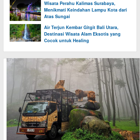
Wisata Perahu Kalimas Surabaya,
Menikmati Keindahan Lampu Kota dari
Atas Sungai
Air Terjun Kembar Gitgit Bali Utara,
Destinasi Wisata Alam Eksotis yang
Cocok untuk Healing