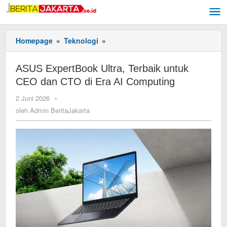
Lewati
ke
konten
Homepage
»
Teknologi
»
ASUS
ExpertBook
Ultra,
ASUS ExpertBook Ultra, Terbaik untuk
Terbaik
CEO dan CTO di Era AI Computing
untuk
CEO
2 Juni 2026
oleh
-
dan
Admin
oleh
Admin BeritaJakarta
CTO
BeritaJakarta
di
Era
AI
Computing