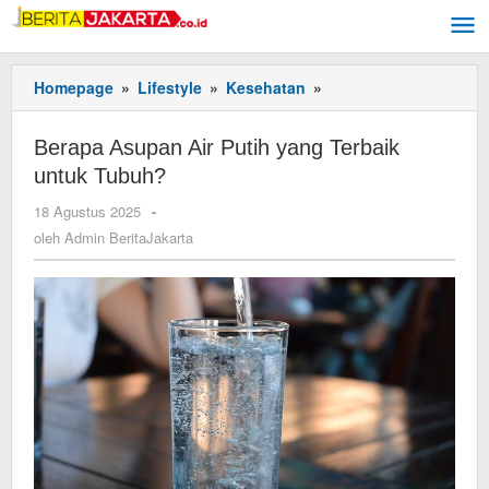
Lewati
ke
konten
Homepage
»
Lifestyle
»
Kesehatan
»
Berapa
Asupan
Air
Berapa Asupan Air Putih yang Terbaik
Putih
untuk Tubuh?
yang
Terbaik
18 Agustus 2025
oleh
-
untuk
Admin
oleh
Admin BeritaJakarta
Tubuh?
BeritaJakarta