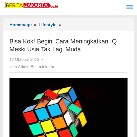
Lewati
ke
konten
Homepage
»
Lifestyle
»
Bisa
Kok!
Begini
Bisa Kok! Begini Cara Meningkatkan IQ
Cara
Meski Usia Tak Lagi Muda
Meningkatkan
IQ
17 Oktober 2025
oleh
-
Meski
Admin
oleh
Admin BeritaJakarta
Usia
BeritaJakarta
Tak
Lagi
Muda