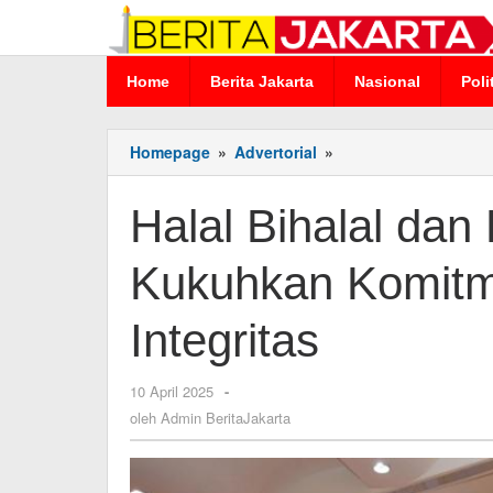
Lewati
ke
konten
Home
Berita Jakarta
Nasional
Poli
Homepage
»
Advertorial
»
Halal
Bihalal
dan
Halal Bihalal da
HUT
ke-
59,
Kukuhkan Komitm
BRK
Syariah
Integritas
Kukuhkan
Komitmen
Pelayanan
10 April 2025
oleh
-
dan
Admin
oleh
Admin BeritaJakarta
Integritas
BeritaJakarta