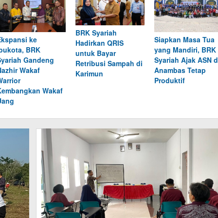
BRK Syariah
Ekspansi ke
Siapkan Masa Tua
Hadirkan QRIS
Ibukota, BRK
yang Mandiri, BRK
untuk Bayar
Syariah Gandeng
Syariah Ajak ASN d
Retribusi Sampah di
Nazhir Wakaf
Anambas Tetap
Karimun
Warrior
Produktif
Kembangkan Wakaf
Uang