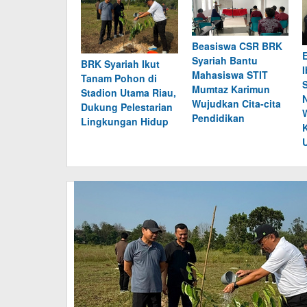
Beasiswa CSR BRK
Syariah Bantu
BRK Syariah Ikut
Mahasiswa STIT
Tanam Pohon di
Mumtaz Karimun
Stadion Utama Riau,
Wujudkan Cita-cita
Dukung Pelestarian
Pendidikan
Lingkungan Hidup