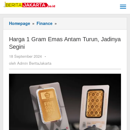
Lewati
ke
konten
Homepage
»
Finance
»
Harga
1
Gram
Harga 1 Gram Emas Antam Turun, Jadinya
Emas
Segini
Antam
Turun,
18 September 2024
oleh
-
Jadinya
Admin
oleh
Admin BeritaJakarta
Segini
BeritaJakarta