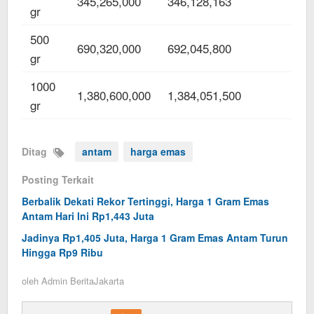
345,265,000
346,128,163
gr
500
690,320,000
692,045,800
gr
1000
1,380,600,000
1,384,051,500
gr
Ditag
antam
harga emas
Posting Terkait
Berbalik Dekati Rekor Tertinggi, Harga 1 Gram Emas
Antam Hari Ini Rp1,443 Juta
Jadinya Rp1,405 Juta, Harga 1 Gram Emas Antam Turun
Hingga Rp9 Ribu
oleh
Admin BeritaJakarta