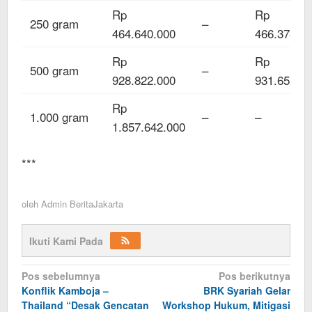
Rp
Rp
250 gram
–
464.640.000
466.378.0
Rp
Rp
500 gram
–
928.822.000
931.657.0
Rp
1.000 gram
–
–
1.857.642.000
***
oleh
Admin BeritaJakarta
Ikuti Kami Pada
Navigasi
Pos sebelumnya
Pos berikutnya
Konflik Kamboja –
BRK Syariah Gelar
pos
Thailand “Desak Gencatan
Workshop Hukum, Mitigasi