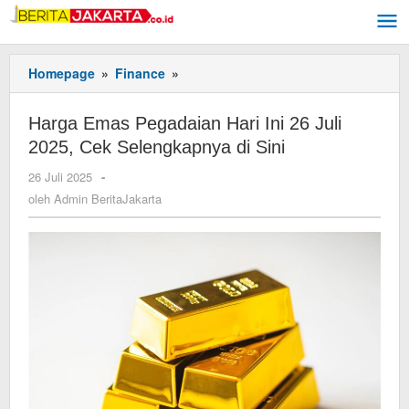
Lewati
ke
konten
Homepage
»
Finance
»
Harga
Emas
Pegadaian
Harga Emas Pegadaian Hari Ini 26 Juli
Hari
2025, Cek Selengkapnya di Sini
Ini
26
26 Juli 2025
oleh
-
Juli
Admin
oleh
Admin BeritaJakarta
2025,
BeritaJakarta
Cek
Selengkapnya
di
Sini