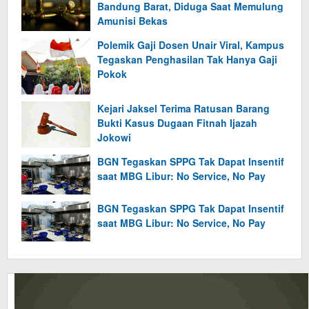
Bandung Barat, Diduga Saat Memulung
Amunisi Bekas
Polemik Gaji Dosen Unair Viral, Kampus
Tegaskan Penghasilan Tak Hanya Gaji
Pokok
Kejari Jaksel Terima Ratusan Barang
Bukti Kasus Dugaan Fitnah Ijazah
Jokowi
BGN Tegaskan SPPG Tak Dapat Insentif
saat MBG Libur: No Service, No Pay
BGN Tegaskan SPPG Tak Dapat Insentif
saat MBG Libur: No Service, No Pay