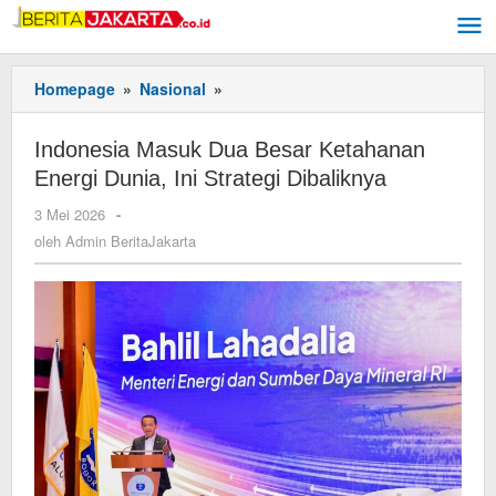
Lewati
ke
konten
Homepage
»
Nasional
»
Indonesia
Masuk
Dua
Indonesia Masuk Dua Besar Ketahanan
Besar
Energi Dunia, Ini Strategi Dibaliknya
Ketahanan
Energi
3 Mei 2026
oleh
-
Dunia,
Admin
oleh
Admin BeritaJakarta
Ini
BeritaJakarta
Strategi
Dibaliknya