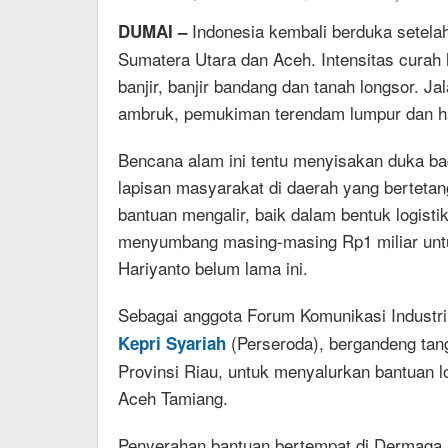
Indonesia kembali berduka setela
DUMAI –
Sumatera Utara dan Aceh. Intensitas curah 
banjir, banjir bandang dan tanah longsor. 
ambruk, pemukiman terendam lumpur dan ha
Bencana alam ini tentu menyisakan duka ba
lapisan masyarakat di daerah yang berteta
bantuan mengalir, baik dalam bentuk logisti
menyumbang masing-masing Rp1 miliar untuk
Hariyanto belum lama ini.
Sebagai anggota Forum Komunikasi Industr
(Perseroda), bergandeng tan
Kepri Syariah
Provinsi Riau, untuk menyalurkan bantuan lo
Aceh Tamiang.
Penyerahan bantuan bertempat di Dermaga 