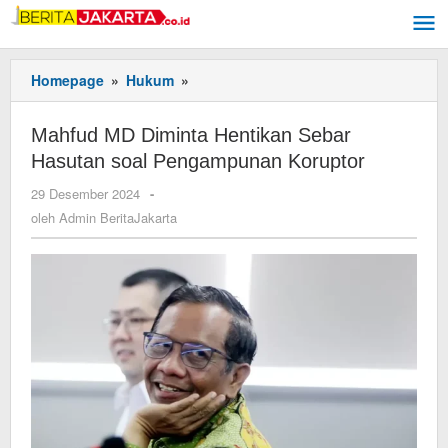
Lewati
ke
konten
Homepage
»
Hukum
»
Mahfud
MD
Diminta
Mahfud MD Diminta Hentikan Sebar
Hentikan
Hasutan soal Pengampunan Koruptor
Sebar
Hasutan
29 Desember 2024
oleh
-
soal
Admin
oleh
Admin BeritaJakarta
Pengampunan
BeritaJakarta
Koruptor