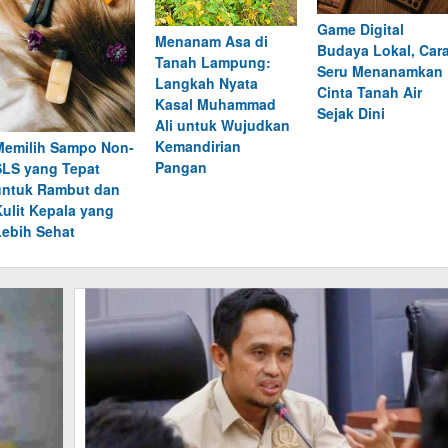
Game Digital
Menanam Asa di
Budaya Lokal, Car
Tanah Lampung:
Seru Menanamkan
Langkah Nyata
Cinta Tanah Air
Kasal Muhammad
Sejak Dini
Ali untuk Wujudkan
Kemandirian
Memilih Sampo Non-
Pangan
SLS yang Tepat
untuk Rambut dan
Kulit Kepala yang
Lebih Sehat