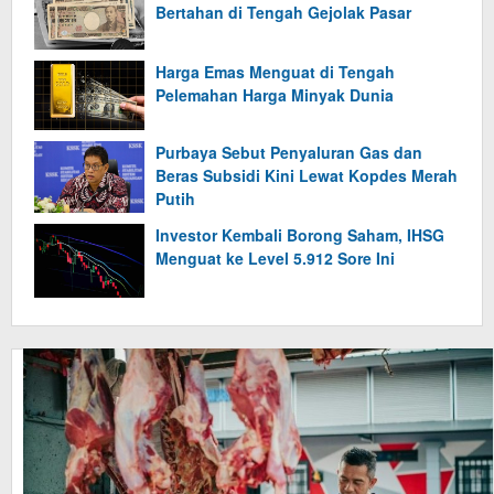
Bertahan di Tengah Gejolak Pasar
Harga Emas Menguat di Tengah
Pelemahan Harga Minyak Dunia
Purbaya Sebut Penyaluran Gas dan
Beras Subsidi Kini Lewat Kopdes Merah
Putih
Investor Kembali Borong Saham, IHSG
Menguat ke Level 5.912 Sore Ini