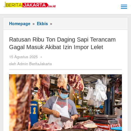
Lewati
ke
konten
Homepage
»
Ekbis
»
Ratusan
Ribu
Ton
Ratusan Ribu Ton Daging Sapi Terancam
Daging
Gagal Masuk Akibat Izin Impor Lelet
Sapi
Terancam
15 Agustus 2025
oleh
-
Gagal
Admin
oleh
Admin BeritaJakarta
Masuk
BeritaJakarta
Akibat
Izin
Impor
Lelet