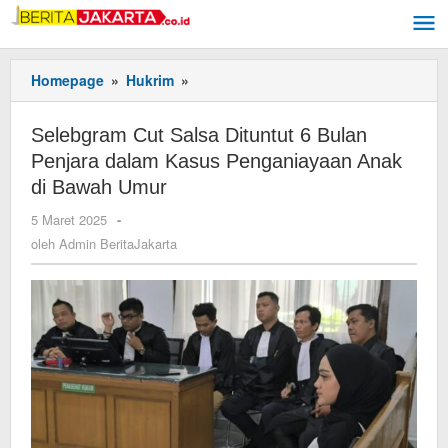
Lewati
ke
konten
Homepage
»
Hukrim
»
Selebgram
Cut
Salsa
Selebgram Cut Salsa Dituntut 6 Bulan
Dituntut
Penjara dalam Kasus Penganiayaan Anak
6
Bulan
di Bawah Umur
Penjara
5 Maret 2025
oleh
-
dalam
Admin
oleh
Admin BeritaJakarta
Kasus
BeritaJakarta
Penganiayaan
Anak
di
Bawah
Umur