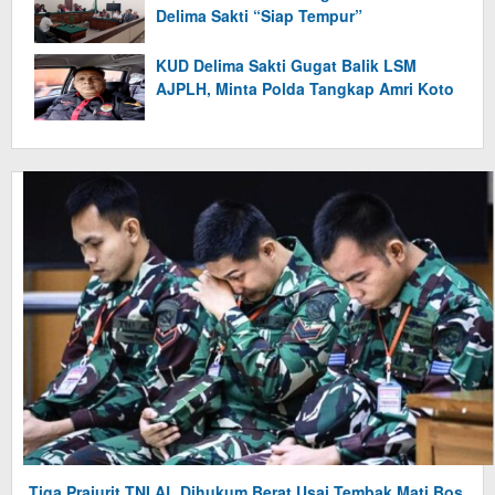
Delima Sakti “Siap Tempur”
KUD Delima Sakti Gugat Balik LSM
AJPLH, Minta Polda Tangkap Amri Koto
Tiga Prajurit TNI AL Dihukum Berat Usai Tembak Mati Bos