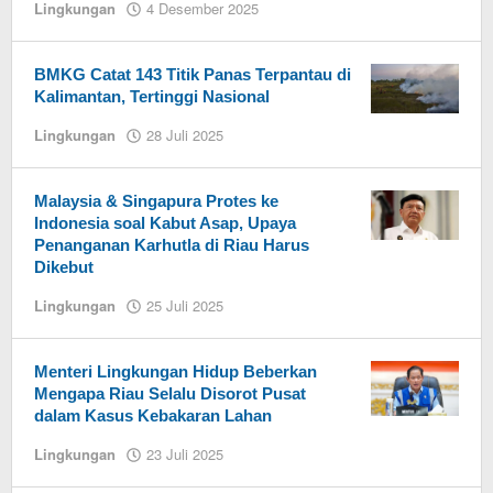
Lingkungan
4 Desember 2025
oleh
Admin
BeritaJakarta
BMKG Catat 143 Titik Panas Terpantau di
Kalimantan, Tertinggi Nasional
Lingkungan
28 Juli 2025
oleh
Admin
BeritaJakarta
Malaysia & Singapura Protes ke
Indonesia soal Kabut Asap, Upaya
Penanganan Karhutla di Riau Harus
Dikebut
Lingkungan
25 Juli 2025
oleh
Admin
BeritaJakarta
Menteri Lingkungan Hidup Beberkan
Mengapa Riau Selalu Disorot Pusat
dalam Kasus Kebakaran Lahan
Lingkungan
23 Juli 2025
oleh
Admin