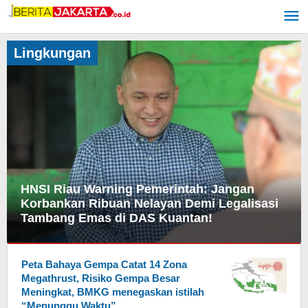
Lewati
ke
konten
Lingkungan
HNSI Riau Warning Pemerintah: Jangan
Korbankan Ribuan Nelayan Demi Legalisasi
Tambang Emas di DAS Kuantan!
Lingkungan
Peta Bahaya Gempa Catat 14 Zona
23
Megathrust, Risiko Gempa Besar
Januari
Meningkat, BMKG menegaskan istilah
2026
“Menunggu Waktu”