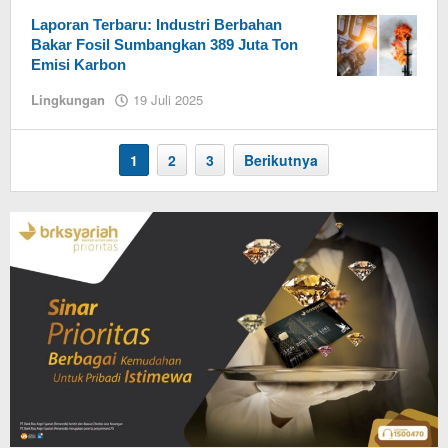
BeritaJakarta
Laporan Terbaru: Industri Berbahan
Bakar Fosil Sumbangkan 389 Juta Ton
Emisi Karbon
Lingkungan
19 Juli 2025
oleh
Admin
BeritaJakarta
1
2
3
Berikutnya