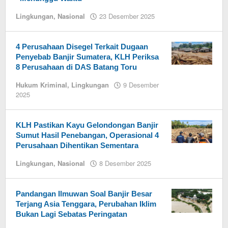
oleh
Lingkungan
,
Nasional
23 Desember 2025
oleh
Admin
Admin
BeritaJakarta
BeritaJakarta
4 Perusahaan Disegel Terkait Dugaan
Penyebab Banjir Sumatera, KLH Periksa
8 Perusahaan di DAS Batang Toru
Hukum Kriminal
,
Lingkungan
9 Desember
2025
oleh
Admin
BeritaJakarta
KLH Pastikan Kayu Gelondongan Banjir
Sumut Hasil Penebangan, Operasional 4
Perusahaan Dihentikan Sementara
Lingkungan
,
Nasional
8 Desember 2025
oleh
Admin
BeritaJakarta
Pandangan Ilmuwan Soal Banjir Besar
Terjang Asia Tenggara, Perubahan Iklim
Bukan Lagi Sebatas Peringatan