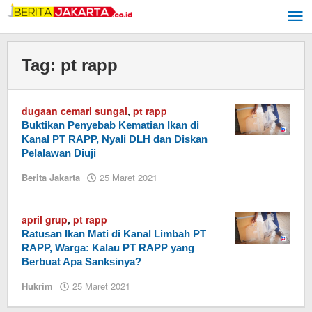
Lewati
ke
konten
Tag:
pt rapp
dugaan cemari sungai
,
pt rapp
Buktikan Penyebab Kematian Ikan di
Kanal PT RAPP, Nyali DLH dan Diskan
Pelalawan Diuji
Berita Jakarta
25 Maret 2021
oleh
Admin
BeritaJakarta
april grup
,
pt rapp
Ratusan Ikan Mati di Kanal Limbah PT
RAPP, Warga: Kalau PT RAPP yang
Berbuat Apa Sanksinya?
Hukrim
25 Maret 2021
oleh
Admin