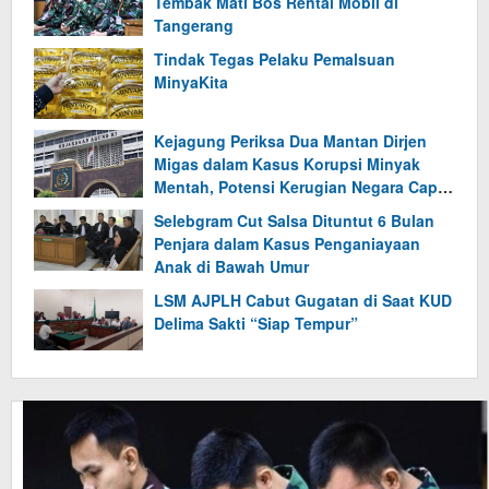
Tembak Mati Bos Rental Mobil di
Tangerang
Tindak Tegas Pelaku Pemalsuan
MinyaKita
Kejagung Periksa Dua Mantan Dirjen
Migas dalam Kasus Korupsi Minyak
Mentah, Potensi Kerugian Negara Capai
Rp193,7 triliun per tahun
Selebgram Cut Salsa Dituntut 6 Bulan
Penjara dalam Kasus Penganiayaan
Anak di Bawah Umur
LSM AJPLH Cabut Gugatan di Saat KUD
Delima Sakti “Siap Tempur”