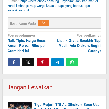
Sumber:
https://bertuahpos.com/lingkungan/ratusan-ikan-mati-di-
kanal-limbah-pt-rapp-warga-kalau-pt-rapp-yang-berbuat-apa-
sanksinya.html
Ikuti Kami Pada
Navigasi
Pos sebelumnya
Pos berikutnya
Naik Tipis, Harga Emas
Listrik Gratis Berakhir Tapi
pos
Antam Rp 924 Ribu per
Masih Ada Diskon, Begini
Gram Hari Ini
Caranya
Jangan Lewatkan
Tiga Prajurit TNI AL Dihukum Berat Usai