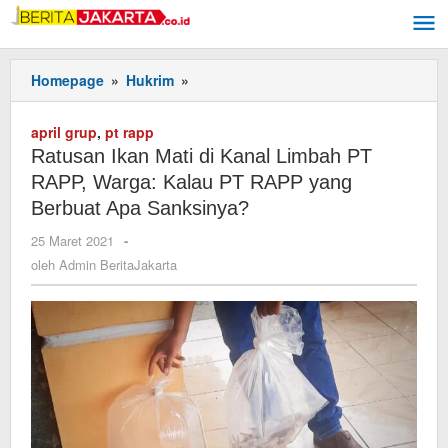
Lewati
ke
konten
Homepage
»
Hukrim
»
Ratusan
Ikan
Mati
april grup
,
pt rapp
di
Ratusan Ikan Mati di Kanal Limbah PT
Kanal
RAPP, Warga: Kalau PT RAPP yang
Limbah
PT
Berbuat Apa Sanksinya?
RAPP,
25 Maret 2021
oleh
-
Warga:
Admin
oleh
Admin BeritaJakarta
Kalau
BeritaJakarta
PT
RAPP
yang
Berbuat
Apa
Sanksinya?